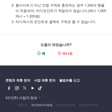
웹사이트가 아닌 인앱 구매로 충전하는 경우 1.2배의 환율
이 적용되며, 리디포인트가 적립되지 않습니다.(예시 1,000
캐시 = 1,200원)
리디캐시와 포인트로 셀렉트 구독은 할 수 없습니다.
도움이 되었습니까?
예
아니오
콘텐츠 제휴 문의
사업 제휴 문의
불법유출 신고
페
인
트
유
틱
이
스
위
튜
톡
스
타
터
브
리디(주) 사업자 정보
북
그
이용약관
청소년보호정책
사업자정보 확인
개인정보처리방침
램