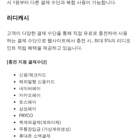
매월 1일 리디캐시 자동충전 결제 반영 지연 및 실패
서 1원부터 다른 결제 수단과 복합 사용이 가능합니다.
리디캐시
안드로이드 앱 내 캐시 충전 방법
고객이 다양한 결제 수단을 통해 직접 유료로 충전하여 사용
리디캐시 자동충전 카드 / 금액 변경
하는 결제 수단
으로 웹사이트에서 충전 시, 최대 5%의 리디포
인트 적립 혜택을 제공하고 있습니다.
iOS 앱 내 캐시 충전 방법
[충전 지원 결제수단]
리디캐시 충전 기능별 리디 포인트 적립률
신용/체크카드
해외발행 신용카드
네이버페이
카카오페이
토스페이
삼성페이
PAYCO
퀵계좌결제(계좌이체)
무통장입금 (가상계좌생성)
휴대폰 소액결제