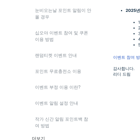
눈비오는날 포인트 알림이 안
2025
올 경우
십오야 이벤트 참여 및 쿠폰
이용 방법
랜덤티켓 이벤트 안내
이벤트 참여 
감사합니다.
포인트 무료충전소 이용
리디 드림
이벤트 부정 이용 이란?
이벤트 알림 설정 안내
작가 신간 알림 포인트백 참
여 방법
더보기