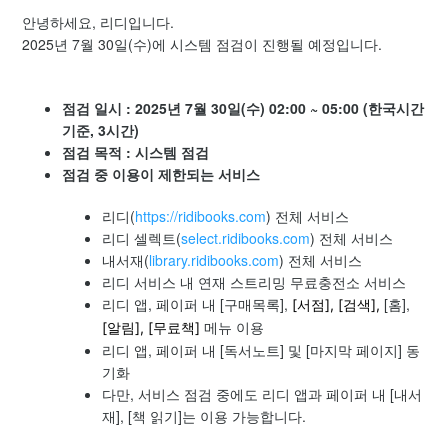
[공지] 2026년 6월 4일 시스템 점검 공지
안녕하세요, 리디입니다.
2025년 7월 30일(수)에 시스템 점검이 진행될 예정입니다.
[공지] iOS 기기 OS 버전에 따른 업데이트 지원 종료 예정 안
내
점검 일시 : 2025년 7월 30일(수) 02:00 ~ 05:00 (한국시간
[공지] 2026년 5월 고객센터 운영 일정 안내
기준, 3시간)
점검 목적 : 시스템 점검
점검 중 이용이 제한되는 서비스
[공지] 개인정보 처리방침 개정 안내
리디(
https://ridibooks.com
) 전체 서비스
[공지] 2026년 3월 25일 시스템 점검 공지
리디 셀렉트(
select.ridibooks.com
) 전체 서비스
내서재(
library.ridibooks.com
) 전체 서비스
[공지] 작품 선물하기 결제 정책 변경 안내
리디 서비스 내 연재 스트리밍 무료충전소 서비스
리디 앱, 페이퍼 내 [구매목록],
[홈],
[서점], [검색],
메뉴 이용
[알림], [무료책]
[공지] 이용약관 개정 안내
리디 앱, 페이퍼 내 [독서노트] 및 [마지막 페이지] 동
더보기
기화
다만, 서비스 점검 중에도 리디 앱과 페이퍼 내 [내서
재], [책 읽기]는 이용 가능합니다.