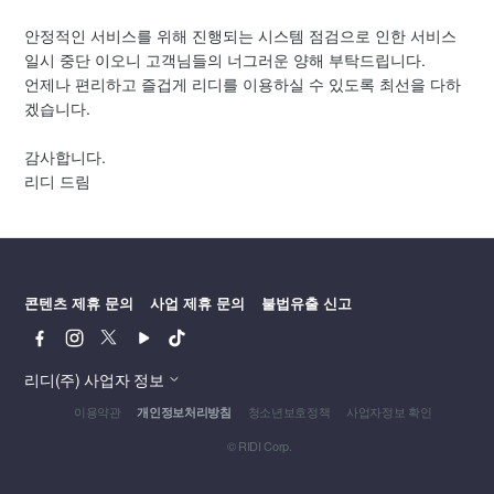
안정적인 서비스를 위해 진행되는 시스템 점검으로 인한 서비스
일시 중단 이오니 고객님들의 너그러운 양해 부탁드립니다.
언제나 편리하고 즐겁게 리디를 이용하실 수 있도록 최선을 다하
겠습니다.
감사합니다.
리디 드림
콘텐츠 제휴 문의
사업 제휴 문의
불법유출 신고
페
인
트
유
틱
이
스
위
튜
톡
스
타
터
브
리디(주) 사업자 정보
북
그
이용약관
청소년보호정책
사업자정보 확인
개인정보처리방침
램
© RIDI Corp.