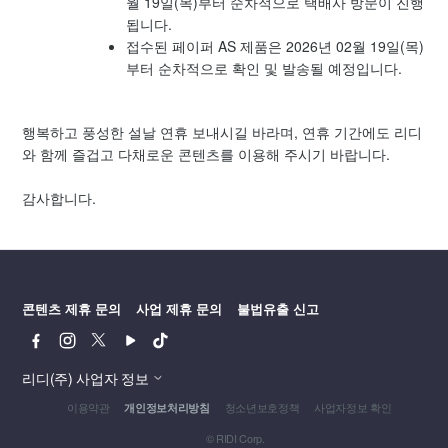
월 19일(목)부터 순차적으로 택배사 방문이 진행
됩니다.
접수된 페이퍼 AS 제품은 2026년 02월 19일(목)
부터 순차적으로 확인 및 발송될 예정입니다.
행복하고 풍성한 설날 연휴 보내시길 바라며, 연휴 기간에도 리디
와 함께 즐겁고 다채로운 콘텐츠를 이용해 주시기 바랍니다.
감사합니다.
콘텐츠 제휴 문의
사업 제휴 문의
불법유출 신고
페
인
트
유
틱
이
스
위
튜
톡
스
타
터
브
리디(주) 사업자 정보
북
그
이용약관
청소년보호정책
사업자정보 확인
개인정보처리방침
램
© RIDI Corp.