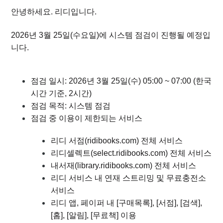
[공지] 2026년 6월 4일 시스템 점검 공지
안녕하세요. 리디입니다.
[공지] iOS 기기 OS 버전에 따른 업데이트 지원 종료 예정 안
2026년 3월 25일(수요일)에 시스템 점검이 진행될 예정입
내
니다.
[공지] 2026년 5월 고객센터 운영 일정 안내
점검 일시: 2026년 3월 25일(수) 05:00 ~ 07:00 (한국
[공지] 개인정보 처리방침 개정 안내
시간 기준, 2시간)
점검 목적: 시스템 점검
[공지] 2026년 3월 25일 시스템 점검 공지
점검 중 이용이 제한되는 서비스
[공지] 작품 선물하기 결제 정책 변경 안내
리디 서점(ridibooks.com) 전체 서비스
리디셀렉트(select.ridibooks.com) 전체 서비스
[공지] 이용약관 개정 안내
내서재(library.ridibooks.com) 전체 서비스
리디 서비스 내 연재 스트리밍 및 무료충전소
더보기
서비스
리디 앱, 페이퍼 내 [구매목록], [서점], [검색],
[홈], [알림], [무료책] 이용