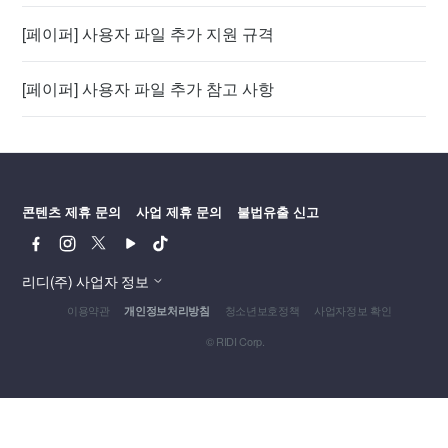
[페이퍼] 사용자 파일 추가 지원 규격
[페이퍼] 사용자 파일 추가 참고 사항
콘텐츠 제휴 문의
사업 제휴 문의
불법유출 신고
페
인
트
유
틱
이
스
위
튜
톡
스
타
터
브
리디(주) 사업자 정보
북
그
이용약관
청소년보호정책
사업자정보 확인
개인정보처리방침
램
© RIDI Corp.