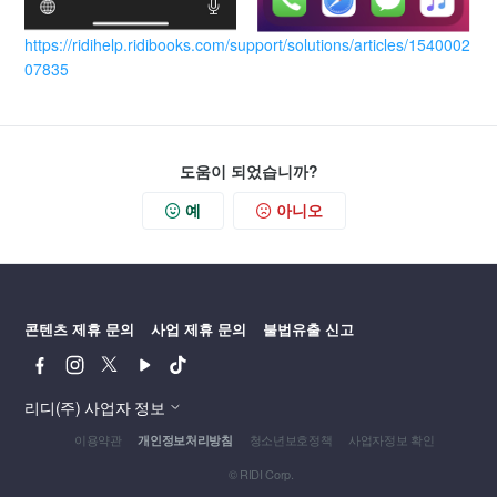
https://ridihelp.ridibooks.com/support/solutions/articles/1540002
07835
도움이 되었습니까?
예
아니오
콘텐츠 제휴 문의
사업 제휴 문의
불법유출 신고
페
인
트
유
틱
이
스
위
튜
톡
스
타
터
브
리디(주) 사업자 정보
북
그
이용약관
청소년보호정책
사업자정보 확인
개인정보처리방침
램
© RIDI Corp.