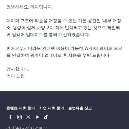
안녕하세요, 리디입니다.
[안내] 2024년 10월 네이버페이 N포인트 랜덤 지급 이벤트 당
첨자 안내
페이퍼 프로에 작품을 저장할 수 있는 기본 공간인 '내부 저장
소' 용량이 실제 사양보다 작게 인식되고 있는 것으로 확인되
[공지] 2024년 10월 고객센터 및 페이퍼 AS 휴무 안내
어 펌웨어 업데이트를 통해 개선하였습니다.
[공지] 작품 다운로드 오류 해결 안내
번거로우시더라도 인터넷 이용이 가능한 Wi-Fi에 페이퍼 프로
를 연결하여 펌웨어 업데이트 후 사용을 부탁 드립니다
[공지] 셀렉트 해외 카드 결제 지원 안내
감사합니다.
[공지] 작품 구매 포인트 적립 변경 안내
리디 드림
[공지] 페이퍼 프로 AS 정책 변경
[공지] 페이퍼 프로 내부 저장소 용량 표시 관련 안내
콘텐츠 제휴 문의
사업 제휴 문의
불법유출 신고
더보기
페
인
트
유
틱
이
스
위
튜
톡
스
타
터
브
리디(주) 사업자 정보