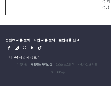
정 
정정
콘텐츠 제휴 문의
사업 제휴 문의
불법유출 신고
페
인
트
유
틱
이
스
위
튜
톡
스
타
터
브
리디(주) 사업자 정보
북
그
이용약관
청소년보호정책
사업자정보 확인
개인정보처리방침
램
© RIDI Corp.