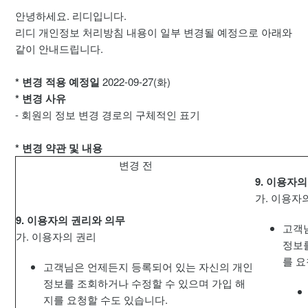
안녕하세요. 리디입니다.
[안내] 2024년 10월 네이버페이 N포인트 랜덤 지급 이벤트 당
리디 개인정보 처리방침 내용이 일부 변경될 예정으로 아래와
첨자 안내
같이 안내드립니다.
[공지] 2024년 10월 고객센터 및 페이퍼 AS 휴무 안내
* 변경 적용 예정일
2022-09-27(화)
* 변경 사유
[공지] 작품 다운로드 오류 해결 안내
- 회원의 정보 변경 경로의 구체적인 표기
[공지] 셀렉트 해외 카드 결제 지원 안내
* 변경 약관 및 내용
변경 전
[공지] 작품 구매 포인트 적립 변경 안내
9. 이용자
가. 이용자
[공지] 페이퍼 프로 AS 정책 변경
9. 이용자의 권리와 의무
고객
가. 이용자의 권리
[공지] 페이퍼 프로 내부 저장소 용량 표시 관련 안내
정보
를 요
고객님은 언제든지 등록되어 있는 자신의 개인
더보기
정보를 조회하거나 수정할 수 있으며 가입 해
지를 요청할 수도 있습니다.