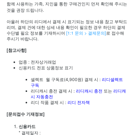
결제수단 별 영수증/거래명세서 발행 방법
함께 사용하는 가족, 지인을 통한 구매건인지 먼저 확인해 주시는
것을 권장 드립니다.
[셀렉트] 영수증 / 구독내역 증빙
아울러 하단의 리디에서 결제 시 표기되는 정보 내용 참고 부탁드
리며, 결제 건에 대한 상세 내용 확인이 필요한 경우 하단의 결제
네이버페이 현금영수증 신청 방법
수단별 필요 정보를 기재하시어
[1:1 문의 > 결제문의]
로 접수해
주시기 바랍니다.
iOS 앱 내 리디캐시 결제가 미반영된 경우
[참고사항]
업종 : 전자상거래업
안드로이드 일반판 앱 내 리디캐시 결제가 미반영된 경우
신용카드 전표 상품정보 표기
안드로이드 완전판 앱 내 리디캐시 결제가 미반영된 경우
셀렉트 월 구독료(4,900원) 결제 시 :
리디셀렉트
구독
리디캐시 충전 결제 시 :
리디캐시 충전
또는
리디캐
알 수 없는, 모르는 결제정보 확인
시 자동충전
리디 작품 결제 시 :
리디 전자책
[문의접수 기재정보]
신용카드
* 결제일자 :