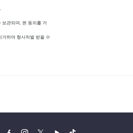
.
 보관되며, 본 동의를 거
 의거하여 형사처벌 받을 수
페
인
트
유
틱