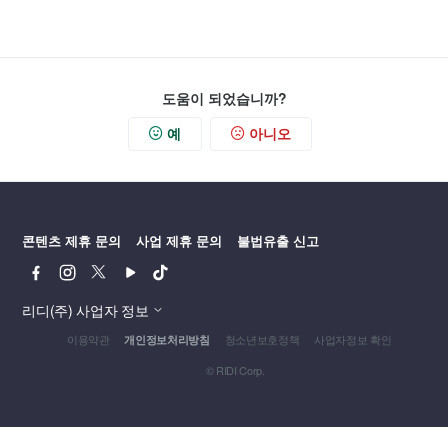
도움이 되었습니까?
예
아니오
콘텐츠 제휴 문의
사업 제휴 문의
불법유출 신고
페
인
트
유
틱
이
스
위
튜
톡
스
타
터
브
리디(주) 사업자 정보
북
그
이용약관
청소년보호정책
사업자정보 확인
개인정보처리방침
램
© RIDI Corp.