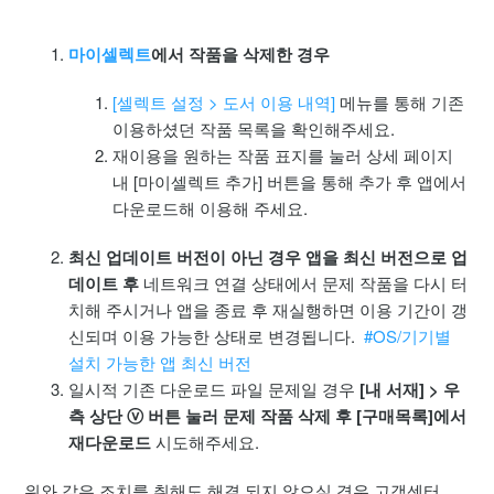
작품 다운로드 오류 (drm / 주소오류 등)
마이셀렉트
에서 작품을 삭제한 경우
앱뷰어 문제해결 가이드
[셀렉트 설정 > 도서 이용 내역]
메뉴를 통해 기존
이용하셨던 작품 목록을 확인해주세요.
iOS 인코딩 오류 및 잘림현상
재이용을 원하는 작품 표지를 눌러 상세 페이지
내 [마이셀렉트 추가] 버튼을 통해 추가 후 앱에서
구매 작품 확인 불가 문제
다운로드해 이용해 주세요.
끊김/속도저하 기본 진단
최신 업데이트 버전이 아닌 경우 앱을 최신 버전으로 업
데이트 후
네트워크 연결 상태에서 문제 작품을 다시 터
치해 주시거나 앱을 종료 후 재실행하면 이용 기간이 갱
접근 금지 표시 / 기간 만료 / 영구 삭제 등 작품 이용 문제
신되며 이용 가능한 상태로 변경됩니다.
#OS/기기별
설치 가능한 앱 최신 버전
iOS 앱 내 성인 작품 이용
일시적 기존 다운로드 파일 문제일 경우
[내 서재] > 우
더보기
측 상단 ⓥ 버튼 눌러 문제 작품 삭제 후 [구매목록]에서
재다운로드
시도해주세요.
위와 같은 조치를 취해도 해결 되지 않으실 경우 고객센터