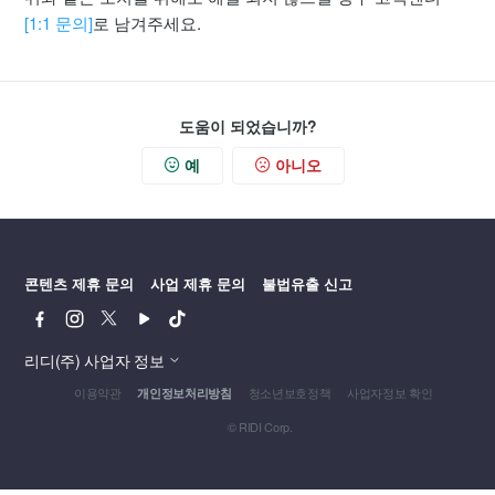
[1:1 문의]
로 남겨주세요.
도움이 되었습니까?
예
아니오
콘텐츠 제휴 문의
사업 제휴 문의
불법유출 신고
페
인
트
유
틱
이
스
위
튜
톡
스
타
터
브
리디(주) 사업자 정보
북
그
이용약관
청소년보호정책
사업자정보 확인
개인정보처리방침
램
© RIDI Corp.