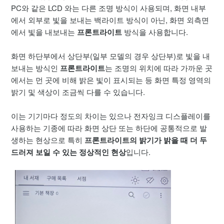
[페이퍼] 제품 품질 보증 서비스 기준
PC와 같은 LCD 와는 다른 조명 방식이 사용되며, 화면 내부
에서 외부로 빛을 보내는 백라이트 방식이 아닌, 화면 외측면
[페이퍼] 불량 화소 기준(White, Black Spot)
에서 빛을 내보내는
프론트라이트
방식을 사용합니다.
[페이퍼] 펌웨어 개조(루팅 등)로 인한 고장 및 AS
화면 하단부에서 상단부(일부 모델의 경우 상단부)로 빛을 내
보내는 방식인
프론트라이트
는 조명의 위치에 따라 가까운 곳
[페이퍼] 물리 버튼 문제
에서는 먼 곳에 비해 밝은 빛이 표시되는 등 화면 특정 영역의
밝기 및 색상이 조금씩 다를 수 있습니다.
[페이퍼] 페이퍼 침수 및 액체 노출 문제
이는 기기마다 정도의 차이는 있으나 전자잉크 디스플레이를
사용하는 기종에 따라 화면 상단 또는 하단에 공통적으로 발
[페이퍼] 화면 전환 시 검은색으로 깜박 거리는 현상
생하는 현상으로 특히
프론트라이트의 밝기가 밝을 때 더 두
드러져 보일 수 있는 정상적인 현상
입니다.
[페이퍼] 화면 밝기, 색상 균일하지 않은 문제
더보기